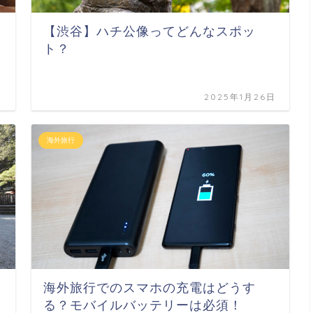
【渋谷】ハチ公像ってどんなスポッ
ト？
日
2025年1月26日
海外旅行
！
海外旅行でのスマホの充電はどうす
る？モバイルバッテリーは必須！