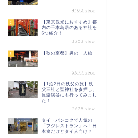
4100
view
【東京観光におすすめ】都
2
内の千本鳥居のある神社を
6つ紹介！
3303
view
【秋の京都】男の一人旅
3
2877
view
【1泊2日の秩父の旅】秩
4
父三社と聖神社を参拝し、
長瀞渓谷にも行ってみまし
た！
2679
view
タイ・バンコクで人気の
5
「フジレストラン」へ！日
本食だけどタイ人向け？