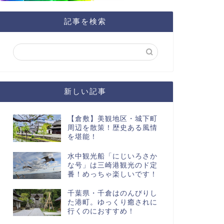
記事を検索
新しい記事
【倉敷】美観地区・城下町
周辺を散策！歴史ある風情
を堪能！
水中観光船「にじいろさか
な号」は三崎港観光のド定
番！めっちゃ楽しいです！
千葉県・千倉はのんびりし
た港町。ゆっくり癒されに
行くのにおすすめ！