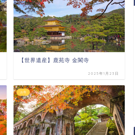
【世界遺産】鹿苑寺 金閣寺
日
2025年1月23日
お寺