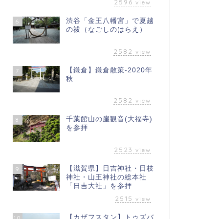
2596
view
渋谷「金王八幡宮」で夏越
6
の祓（なごしのはらえ）
2582
view
【鎌倉】鎌倉散策-2020年
7
秋
2582
view
千葉館山の崖観音(大福寺)
8
を参拝
2523
view
【滋賀県】日吉神社・日枝
9
神社・山王神社の総本社
「日吉大社」を参拝
2515
view
【カザフスタン】トゥズバ
10