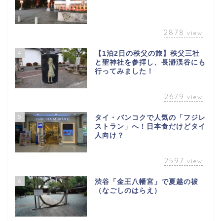
2878
view
4
【1泊2日の秩父の旅】秩父三社
と聖神社を参拝し、長瀞渓谷にも
行ってみました！
2679
view
5
タイ・バンコクで人気の「フジレ
ストラン」へ！日本食だけどタイ
人向け？
2597
view
6
渋谷「金王八幡宮」で夏越の祓
（なごしのはらえ）