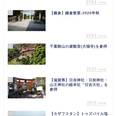
2582
view
7
【鎌倉】鎌倉散策-2020年秋
2582
view
8
千葉館山の崖観音(大福寺)を参拝
2525
view
9
【滋賀県】日吉神社・日枝神社・
山王神社の総本社「日吉大社」を
参拝
2515
view
10
【カザフスタン】トゥズバイル塩