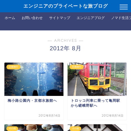
エンジニアのプライベートな旅ブログ
ホーム
お問い合わせ
サイトマップ
エンジニアブログ
ノマド生活
― ARCHIVES ―
2012年 8月
京都旅行
京都旅行
梅小路公園内・京都水族館へ
トロッコ列車に乗って亀岡駅
から嵯峨野駅へ
2012年8月14日
2012年8月14日
その他
その他