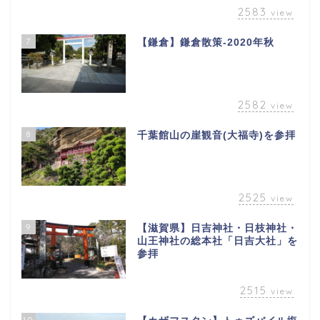
2583
view
7
【鎌倉】鎌倉散策-2020年秋
2582
view
8
千葉館山の崖観音(大福寺)を参拝
2525
view
9
【滋賀県】日吉神社・日枝神社・
山王神社の総本社「日吉大社」を
参拝
2515
view
10