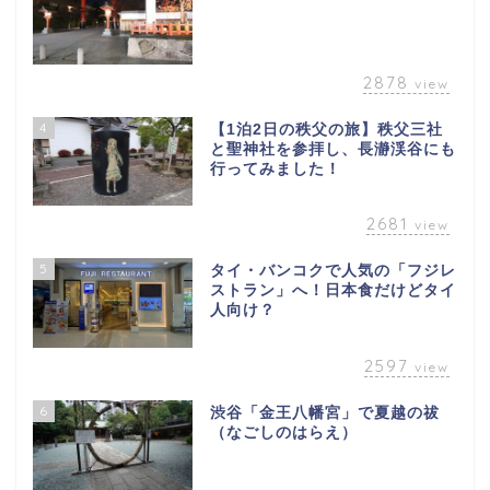
2878
view
4
【1泊2日の秩父の旅】秩父三社
と聖神社を参拝し、長瀞渓谷にも
行ってみました！
2681
view
5
タイ・バンコクで人気の「フジレ
ストラン」へ！日本食だけどタイ
人向け？
2597
view
6
渋谷「金王八幡宮」で夏越の祓
（なごしのはらえ）