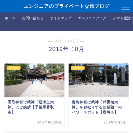
エンジニアのプライベートな旅ブログ
ホーム
お問い合わせ
サイトマップ
エンジニアブログ
ノマド生活
― ARCHIVES ―
2019年 10月
国内旅行
国内旅行
香取神宮で武神「経津主大
鹿島神宮は武神「武甕槌大
神」にご挨拶【千葉県香取
神」をお祀りする茨城随一の
市】
パワースポット【鹿嶋市】
2019年10月20日
2019年10月5日