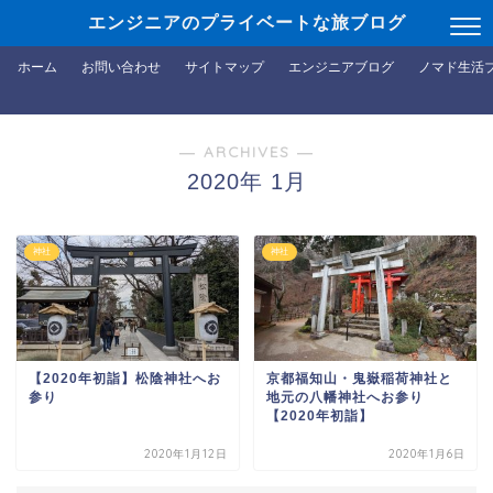
エンジニアのプライベートな旅ブログ
ホーム
お問い合わせ
サイトマップ
エンジニアブログ
ノマド生活
― ARCHIVES ―
2020年 1月
神社
神社
【2020年初詣】松陰神社へお
京都福知山・鬼嶽稲荷神社と
参り
地元の八幡神社へお参り
【2020年初詣】
2020年1月12日
2020年1月6日