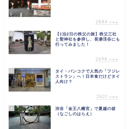
2884
view
4
【1泊2日の秩父の旅】秩父三社
と聖神社を参拝し、長瀞渓谷にも
行ってみました！
2698
view
5
タイ・バンコクで人気の「フジレ
ストラン」へ！日本食だけどタイ
人向け？
2601
view
6
渋谷「金王八幡宮」で夏越の祓
（なごしのはらえ）