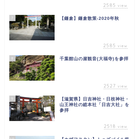
2585
view
7
【鎌倉】鎌倉散策-2020年秋
2585
view
8
千葉館山の崖観音(大福寺)を参拝
2527
view
9
【滋賀県】日吉神社・日枝神社・
山王神社の総本社「日吉大社」を
参拝
2518
view
10