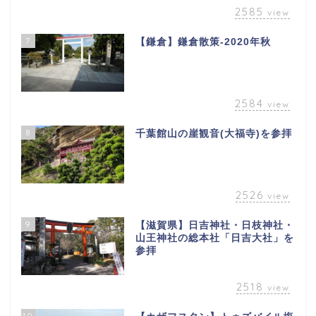
2585
view
7
【鎌倉】鎌倉散策-2020年秋
2584
view
8
千葉館山の崖観音(大福寺)を参拝
2526
view
9
【滋賀県】日吉神社・日枝神社・
山王神社の総本社「日吉大社」を
参拝
2518
view
10