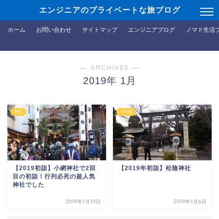
エンジニアのプライベートな旅ブログ
ホーム
お問い合わせ
サイトマップ
エンジニアブログ
ノマド生活
― ARCHIVES ―
2019年 1月
神社
その他
【2019初詣】小網神社で2回
【2019年初詣】松陰神社
目の初詣！行列必死の超人気
神社でした
2019年1月19日
2019年1月6日