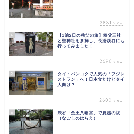
2881
view
4
【1泊2日の秩父の旅】秩父三社
と聖神社を参拝し、長瀞渓谷にも
行ってみました！
2696
view
5
タイ・バンコクで人気の「フジレ
ストラン」へ！日本食だけどタイ
人向け？
2600
view
6
渋谷「金王八幡宮」で夏越の祓
（なごしのはらえ）