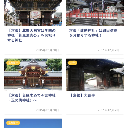
【京都】北野天満宮は学問の
京都「建勲神社」は織田信長
神様「菅原道真公」をお祀り
をお祀りする神社！
する神社
2015年12月30日
2015年12月30日
京都旅行
お寺
【京都】良縁求めて今宮神社
【京都】大徳寺
（玉の輿神社）へ
2015年12月30日
2015年12月30日
京都旅行