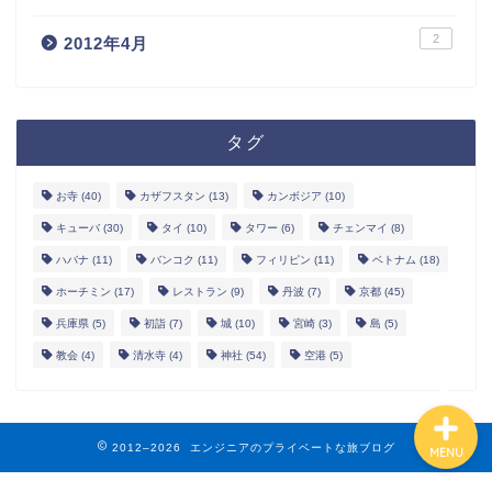
2
2012年4月
タグ
ホーム
お寺
(40)
カザフスタン
(13)
カンボジア
(10)
お問い合わせ
キューバ
(30)
タイ
(10)
タワー
(6)
チェンマイ
(8)
ハバナ
(11)
バンコク
(11)
フィリピン
(11)
ベトナム
(18)
サイトマップ
ホーチミン
(17)
レストラン
(9)
丹波
(7)
京都
(45)
エンジニアブログ
兵庫県
(5)
初詣
(7)
城
(10)
宮崎
(3)
島
(5)
教会
(4)
清水寺
(4)
神社
(54)
空港
(5)
2012–2026 エンジニアのプライベートな旅ブログ
MENU