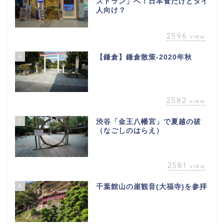
ストラン」へ！日本食だけどタイ
人向け？
2596
view
6
【鎌倉】鎌倉散策-2020年秋
2582
view
7
渋谷「金王八幡宮」で夏越の祓
（なごしのはらえ）
2581
view
8
千葉館山の崖観音(大福寺)を参拝