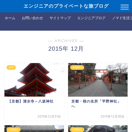
エンジニアのプライベートな旅ブログ
ホーム
お問い合わせ
サイトマップ
エンジニアブログ
ノマド生活
― ARCHIVES ―
2015年 12月
お寺
京都旅行
【京都】清水寺～八坂神社
京都・桜の名所「平野神社」
へ
2015年12月31日
2015年12月30日
京都旅行
京都旅行