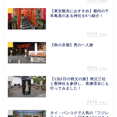
view
2
【東京観光におすすめ】都内の千
本鳥居のある神社を6つ紹介！
3303
view
3
【秋の京都】男の一人旅
2876
view
4
【1泊2日の秩父の旅】秩父三社
と聖神社を参拝し、長瀞渓谷にも
行ってみました！
2678
view
5
タイ・バンコクで人気の「フジレ