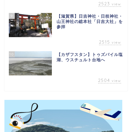
2523
view
9
【滋賀県】日吉神社・日枝神社・
山王神社の総本社「日吉大社」を
参拝
2515
view
10
【カザフスタン】トゥズバイル塩
湖、ウスチュルト台地へ
2504
view