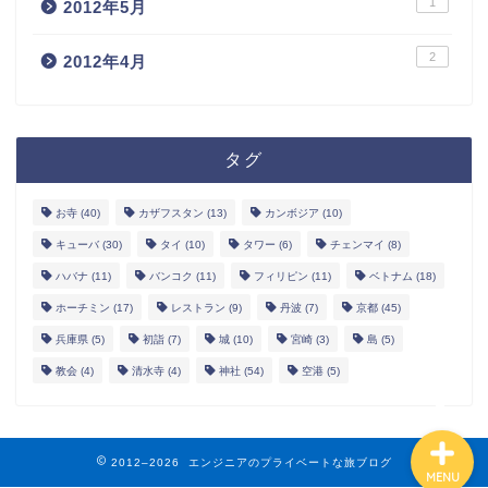
1
2012年5月
2
2012年4月
タグ
ホーム
お寺
(40)
カザフスタン
(13)
カンボジア
(10)
お問い合わせ
キューバ
(30)
タイ
(10)
タワー
(6)
チェンマイ
(8)
ハバナ
(11)
バンコク
(11)
フィリピン
(11)
ベトナム
(18)
サイトマップ
ホーチミン
(17)
レストラン
(9)
丹波
(7)
京都
(45)
兵庫県
(5)
初詣
(7)
城
(10)
宮崎
(3)
島
(5)
エンジニアブログ
教会
(4)
清水寺
(4)
神社
(54)
空港
(5)
2012–2026 エンジニアのプライベートな旅ブログ
MENU