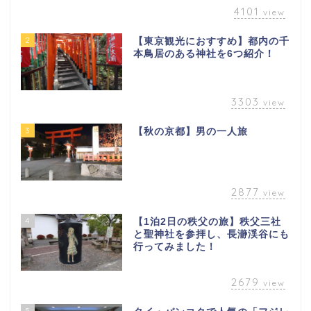
4101
view
2
【東京観光におすすめ】都内の千
本鳥居のある神社を6つ紹介！
3303
view
3
【秋の京都】男の一人旅
2877
view
4
【1泊2日の秩父の旅】秩父三社
と聖神社を参拝し、長瀞渓谷にも
行ってみました！
2679
view
5