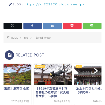
https://cf722870.cloudfree.jp/
BLOG：
HOME
お寺
【京都】大徳寺
RELATED POST
京都旅行
お寺
世界遺産】鹿苑寺 金閣
【2019年京都巡り】稲
池上本門寺と川崎大
荷神社の総本宮「伏見稲
（平間寺）
荷大社」へ参拝
2025年1月23日
2019年2月8日
2014年4