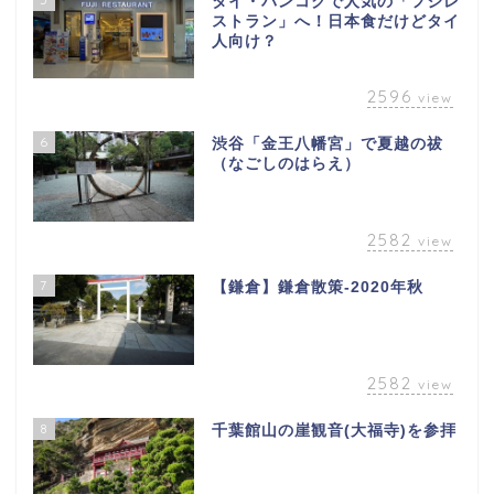
タイ・バンコクで人気の「フジレ
ストラン」へ！日本食だけどタイ
人向け？
2596
view
6
渋谷「金王八幡宮」で夏越の祓
（なごしのはらえ）
2582
view
7
【鎌倉】鎌倉散策-2020年秋
2582
view
8
千葉館山の崖観音(大福寺)を参拝