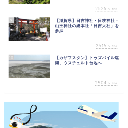
2525
view
9
【滋賀県】日吉神社・日枝神社・
山王神社の総本社「日吉大社」を
参拝
2515
view
10
【カザフスタン】トゥズバイル塩
湖、ウスチュルト台地へ
2504
view