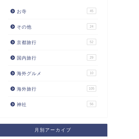
お寺
45
その他
24
京都旅行
52
国内旅行
29
海外グルメ
10
海外旅行
105
神社
56
月別アーカイブ