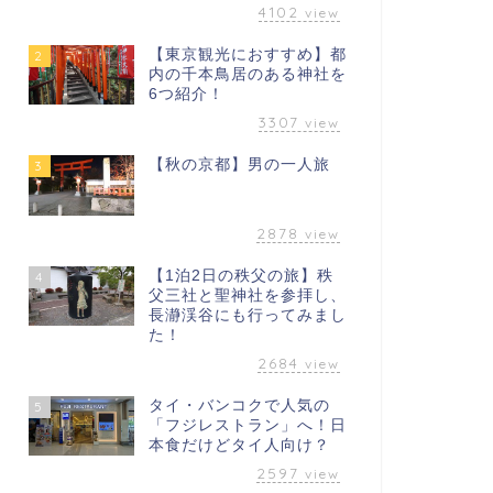
4102
view
【東京観光におすすめ】都
2
内の千本鳥居のある神社を
6つ紹介！
3307
view
【秋の京都】男の一人旅
3
2878
view
【1泊2日の秩父の旅】秩
4
父三社と聖神社を参拝し、
長瀞渓谷にも行ってみまし
た！
2684
view
タイ・バンコクで人気の
5
「フジレストラン」へ！日
本食だけどタイ人向け？
2597
view