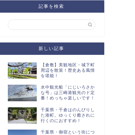
記事を検索
新しい記事
【倉敷】美観地区・城下町
周辺を散策！歴史ある風情
を堪能！
水中観光船「にじいろさか
な号」は三崎港観光のド定
番！めっちゃ楽しいです！
千葉県・千倉はのんびりし
た港町。ゆっくり癒されに
行くのにおすすめ！
千葉県・御宿という街につ