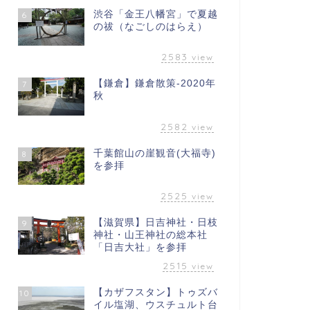
渋谷「金王八幡宮」で夏越
6
の祓（なごしのはらえ）
2583
view
【鎌倉】鎌倉散策-2020年
7
秋
2582
view
千葉館山の崖観音(大福寺)
8
を参拝
2525
view
【滋賀県】日吉神社・日枝
9
神社・山王神社の総本社
「日吉大社」を参拝
2515
view
【カザフスタン】トゥズバ
10
イル塩湖、ウスチュルト台