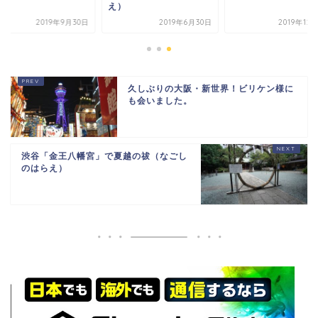
え）
2019年9月30日
2019年6月30日
2019年12
久しぶりの大阪・新世界！ビリケン様に
も会いました。
渋谷「金王八幡宮」で夏越の祓（なごし
のはらえ）