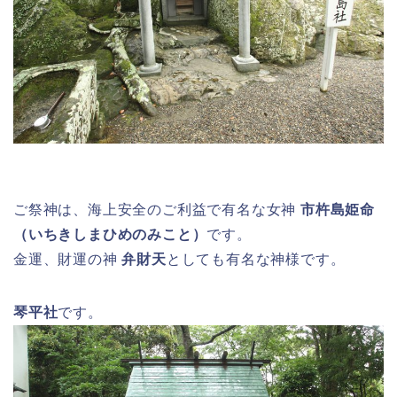
ご祭神は、海上安全のご利益で有名な女神
市杵島姫命
（いちきしまひめのみこと）
です。
金運、財運の神
弁財天
としても有名な神様です。
琴平社
です。