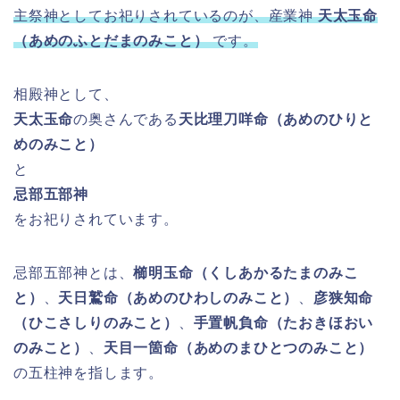
主祭神としてお祀りされているのが、産業神
天太玉命
（あめのふとだまのみこと）
です。
相殿神として、
天太玉命
の奥さんである
天比理刀咩命（あめのひりと
めのみこと）
と
忌部五部神
をお祀りされています。
忌部五部神とは、
櫛明玉命（くしあかるたまのみこ
と）
、
天日鷲命（あめのひわしのみこと）
、
彦狭知命
（ひこさしりのみこと）
、
手置帆負命（たおきほおい
のみこと）
、
天目一箇命（あめのまひとつのみこと）
の五柱神を指します。