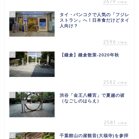
2679
view
5
タイ・バンコクで人気の「フジレ
ストラン」へ！日本食だけどタイ
人向け？
2596
view
6
【鎌倉】鎌倉散策-2020年秋
2582
view
7
渋谷「金王八幡宮」で夏越の祓
（なごしのはらえ）
2581
view
8
千葉館山の崖観音(大福寺)を参拝