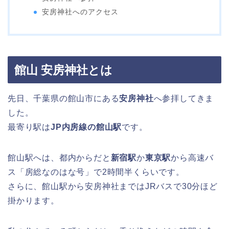
安房神社へのアクセス
館山 安房神社とは
先日、千葉県の館山市にある
安房神社
へ参拝してきま
した。
最寄り駅は
JP内房線の館山駅
です。
館山駅へは、都内からだと
新宿駅
か
東京駅
から高速バ
ス「房総なのはな号」で2時間半くらいです。
さらに、館山駅から安房神社まではJRバスで30分ほど
掛かります。