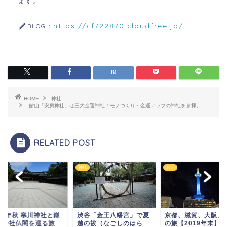
ます。
https://cf722870.cloudfree.jp/
BLOG：
HOME
神社
館山「安房神社」は三大金運神社！モノづくり・金運アップの神社を参拝。
RELATED POST
神社
お寺
19年秋 寒川神社と鎌
渋谷「金王八幡宮」で夏
京都、滋賀、大阪、
の寺社仏閣を巡る旅
越の祓（なごしのはら
の旅【2019年末】