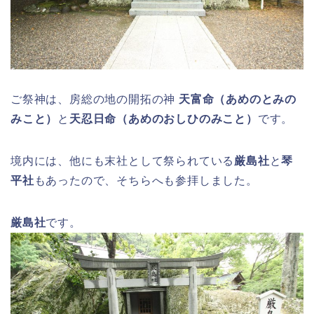
ご祭神は、房総の地の開拓の神
天富命（あめのとみの
みこと）
と
天忍日命（あめのおしひのみこと）
です。
境内には、他にも末社として祭られている
厳島社
と
琴
平社
もあったので、そちらへも参拝しました。
厳島社
です。