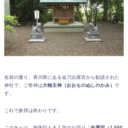
名前の通り、香川県にある金刀比羅宮から勧請された
神社で、ご祭神は
大物主神（おおものぬしのかみ）
で
す。
これで参拝は終わりです。
このあとは、御朱印と大人気のお守り「
金運守（1,000