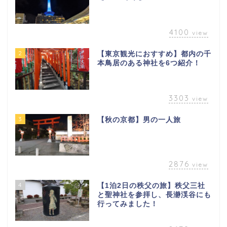
4100
view
2
【東京観光におすすめ】都内の千
本鳥居のある神社を6つ紹介！
3303
view
3
【秋の京都】男の一人旅
2876
view
4
【1泊2日の秩父の旅】秩父三社
と聖神社を参拝し、長瀞渓谷にも
行ってみました！