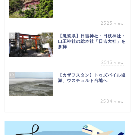
2523
view
9
【滋賀県】日吉神社・日枝神社・
山王神社の総本社「日吉大社」を
参拝
2515
view
10
【カザフスタン】トゥズバイル塩
湖、ウスチュルト台地へ
2504
view