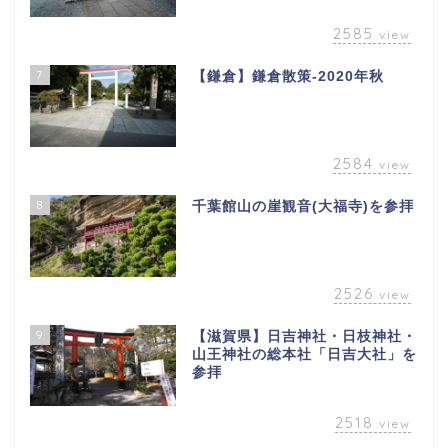
2585
view
7
【鎌倉】鎌倉散策-2020年秋
2584
view
8
千葉館山の崖観音(大福寺)を参拝
2526
view
9
【滋賀県】日吉神社・日枝神社・
山王神社の総本社「日吉大社」を
参拝
2518
view