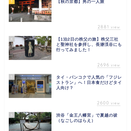
3
【秋の京都】男の一人旅
2881
view
4
【1泊2日の秩父の旅】秩父三社
と聖神社を参拝し、長瀞渓谷にも
行ってみました！
2696
view
5
タイ・バンコクで人気の「フジレ
ストラン」へ！日本食だけどタイ
人向け？
2600
view
6
渋谷「金王八幡宮」で夏越の祓
（なごしのはらえ）