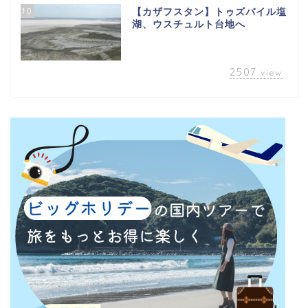
10
【カザフスタン】トゥズバイル塩
湖、ウスチュルト台地へ
2507
view