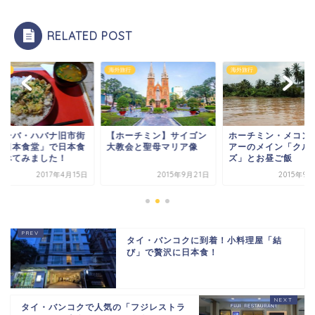
RELATED POST
海外旅行
海外旅行
海外旅行
【ホーチミン】サイゴン
ホーチミン・メコン川ツ
キューバ・ハ
大教会と聖母マリア像
アーのメイン「クルー
の「日本食堂
ズ」とお昼ご飯
を食べてみま
2015年9月21日
2015年9月20日
タイ・バンコクに到着！小料理屋「結
び」で贅沢に日本食！
タイ・バンコクで人気の「フジレストラ