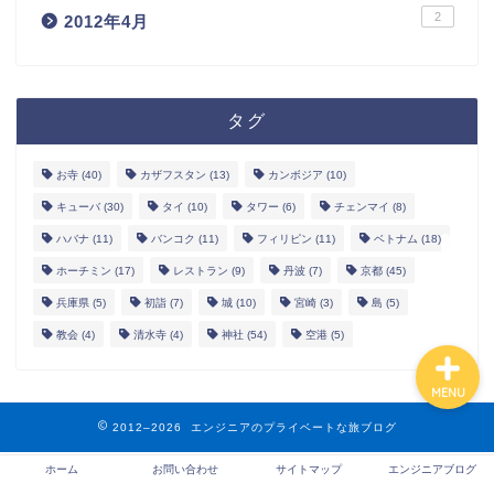
2
2012年4月
ホーム
タグ
お問い合わせ
お寺
(40)
カザフスタン
(13)
カンボジア
(10)
サイトマップ
キューバ
(30)
タイ
(10)
タワー
(6)
チェンマイ
(8)
ハバナ
(11)
バンコク
(11)
フィリピン
(11)
ベトナム
(18)
エンジニアブログ
ホーチミン
(17)
レストラン
(9)
丹波
(7)
京都
(45)
兵庫県
(5)
初詣
(7)
城
(10)
宮崎
(3)
島
(5)
教会
(4)
清水寺
(4)
神社
(54)
空港
(5)
MENU
2012–2026 エンジニアのプライベートな旅ブログ
ホーム
お問い合わせ
サイトマップ
エンジニアブログ