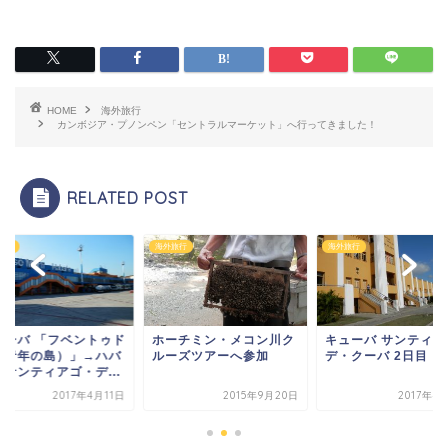
HOME
海外旅行
カンボジア・プノンペン「セントラルマーケット」へ行ってきました！
RELATED POST
旅行
海外旅行
海外旅行
ーチミン・メコン川ク
キューバ サンティアゴ・
キューバ 「フベント
ーズツアーへ参加
デ・クーバ 2日目
島（青年の島）」→
ナ→サンティアゴ・デ.
2015年9月20日
2017年4月13日
2017年4