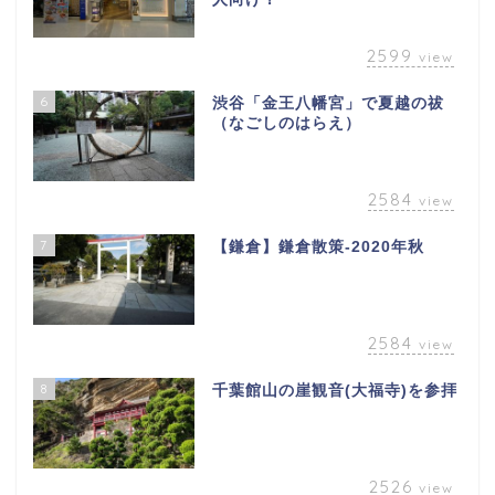
2599
view
6
渋谷「金王八幡宮」で夏越の祓
（なごしのはらえ）
2584
view
7
【鎌倉】鎌倉散策-2020年秋
2584
view
8
千葉館山の崖観音(大福寺)を参拝
2526
view