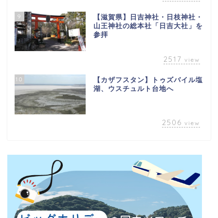
9
【滋賀県】日吉神社・日枝神社・
山王神社の総本社「日吉大社」を
参拝
2517
view
10
【カザフスタン】トゥズバイル塩
湖、ウスチュルト台地へ
2506
view