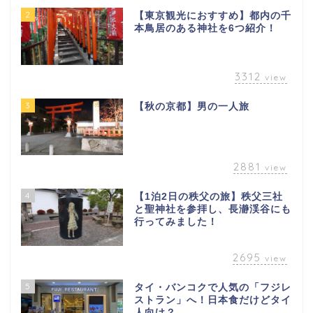
2
【東京観光におすすめ】都内の千
本鳥居のある神社を6つ紹介！
3312
view
3
【秋の京都】男の一人旅
2881
view
4
【1泊2日の秩父の旅】秩父三社
と聖神社を参拝し、長瀞渓谷にも
行ってみました！
2695
view
5
タイ・バンコクで人気の「フジレ
ストラン」へ！日本食だけどタイ
人向け？