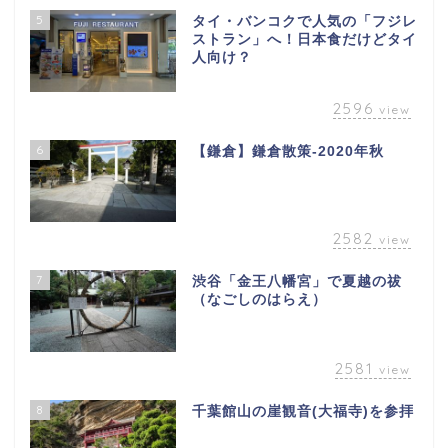
5
タイ・バンコクで人気の「フジレ
ストラン」へ！日本食だけどタイ
人向け？
2596
view
6
【鎌倉】鎌倉散策-2020年秋
2582
view
7
渋谷「金王八幡宮」で夏越の祓
（なごしのはらえ）
2581
view
8
千葉館山の崖観音(大福寺)を参拝