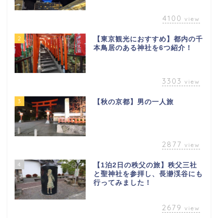
4100
view
2
【東京観光におすすめ】都内の千
本鳥居のある神社を6つ紹介！
3303
view
3
【秋の京都】男の一人旅
2877
view
4
【1泊2日の秩父の旅】秩父三社
と聖神社を参拝し、長瀞渓谷にも
行ってみました！
2679
view