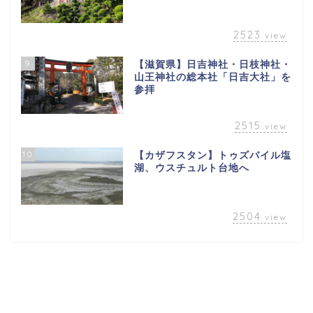
2523
view
9
【滋賀県】日吉神社・日枝神社・
山王神社の総本社「日吉大社」を
参拝
2515
view
10
【カザフスタン】トゥズバイル塩
湖、ウスチュルト台地へ
2504
view