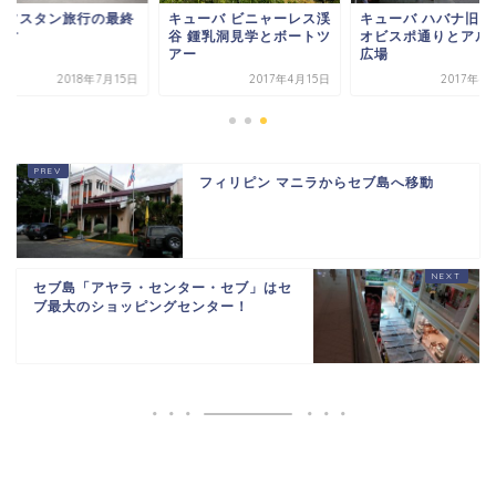
ザフスタン旅行の最終
キューバ ビニャーレス渓
キューバ ハバナ旧市
です
谷 鍾乳洞見学とボートツ
オビスポ通りとアル
アー
広場
2018年7月15日
2017年4月15日
2017年4
フィリピン マニラからセブ島へ移動
セブ島「アヤラ・センター・セブ」はセ
ブ最大のショッピングセンター！