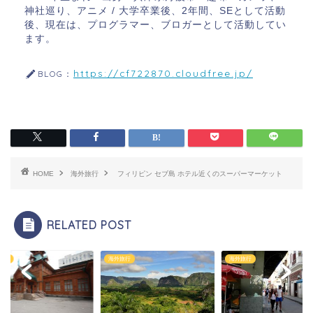
神社巡り、アニメ / 大学卒業後、2年間、SEとして活動
後、現在は、プログラマー、ブロガーとして活動してい
ます。
https://cf722870.cloudfree.jp/
BLOG：
HOME
海外旅行
フィリピン セブ島 ホテル近くのスーパーマーケット
RELATED POST
旅行
海外旅行
海外旅行