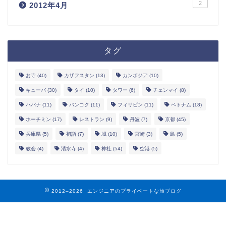
2
2012年4月
タグ
お寺
(40)
カザフスタン
(13)
カンボジア
(10)
キューバ
(30)
タイ
(10)
タワー
(6)
チェンマイ
(8)
ハバナ
(11)
バンコク
(11)
フィリピン
(11)
ベトナム
(18)
ホーチミン
(17)
レストラン
(9)
丹波
(7)
京都
(45)
兵庫県
(5)
初詣
(7)
城
(10)
宮崎
(3)
島
(5)
ホーム
教会
(4)
清水寺
(4)
神社
(54)
空港
(5)
お問い合わせ
2012–2026 エンジニアのプライベートな旅ブログ
サイトマップ