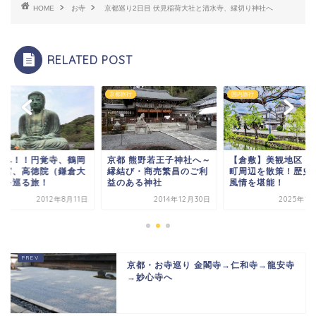
HOME
お寺
京都巡り2日目 伏見稲荷大社と清水寺、縁切り神社へ
RELATED POST
旅行
国内旅行
お寺
都 熊野若王子神社へ～
【倉敷】美観地区・城下
鎌倉へ！！円覚寺、
結び・商売繁昌のご利
町周辺を散策！歴史ある
八幡宮、高徳院（鎌
のある神社
風情を堪能！
仏）を巡る旅！
2014年12月30日
2025年1月29日
2012年8
京都・お寺巡り 金閣寺→仁和寺→龍安寺
→妙心寺へ