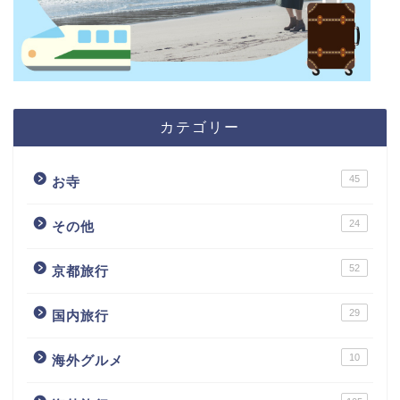
カテゴリー
45
お寺
24
その他
52
京都旅行
29
国内旅行
10
海外グルメ