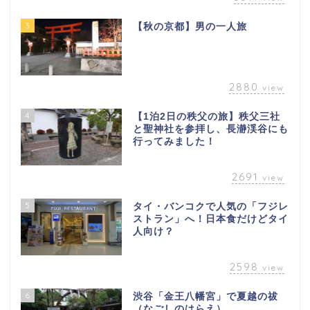
3
【秋の京都】男の一人旅
2880
view
4
【1泊2日の秩父の旅】秩父三社
と聖神社を参拝し、長瀞渓谷にも
行ってみました！
2691
view
5
タイ・バンコクで人気の「フジレ
ストラン」へ！日本食だけどタイ
人向け？
2598
view
6
渋谷「金王八幡宮」で夏越の祓
（なごしのはらえ）