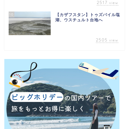
2517
view
10
【カザフスタン】トゥズバイル塩
湖、ウスチュルト台地へ
2505
view