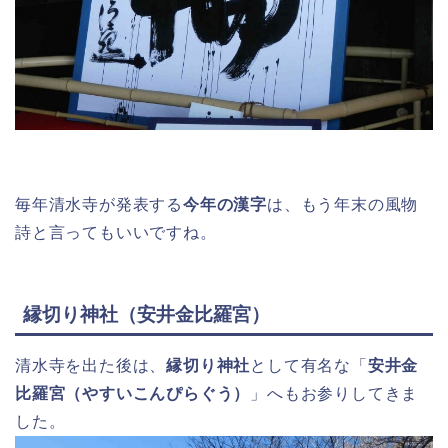
毎年清水寺が発表する
今年の漢字
は、もう年末の風物
詩と言ってもいいですね。
縁切り神社（安井金比羅宮）
清水寺を出た後は、
縁切り神社
として有名な「
安井金
比羅宮（やすいこんぴらぐう）
」へもお参りしてきま
した。