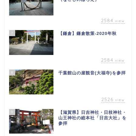
2584
view
7
【鎌倉】鎌倉散策-2020年秋
2584
view
8
千葉館山の崖観音(大福寺)を参拝
2526
view
9
【滋賀県】日吉神社・日枝神社・
山王神社の総本社「日吉大社」を
参拝