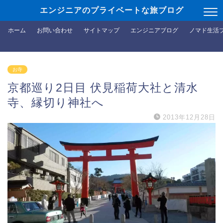
エンジニアのプライベートな旅ブログ
ホーム
お問い合わせ
サイトマップ
エンジニアブログ
ノマド生活
お寺
京都巡り2日目 伏見稲荷大社と清水
寺、縁切り神社へ
2013年12月28日