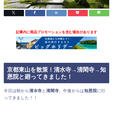
記事内に商品プロモーションを含む場合があります
京都東山を散策！清水寺→清閑寺→知
恩院と廻ってきました！
今日は朝から
清水寺
と
清閑寺
、午後からは
知恩院
に行
ってきました！！