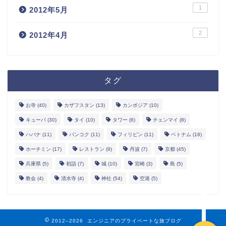
1
2012年5月
2
2012年4月
タグ
ホーム
お寺
(40)
カザフスタン
(13)
カンボジア
(10)
キューバ
(30)
タイ
(10)
タワー
(6)
チェンマイ
(8)
お問い合わせ
ハバナ
(11)
バンコク
(11)
フィリピン
(11)
ベトナム
(18)
ホーチミン
(17)
レストラン
(9)
丹波
(7)
京都
(45)
サイトマップ
兵庫県
(5)
初詣
(7)
城
(10)
宮崎
(3)
島
(5)
教会
(4)
清水寺
(4)
神社
(54)
空港
(5)
エンジニアブログ
2012–2026 エンジニアのプライベートな旅ブログ