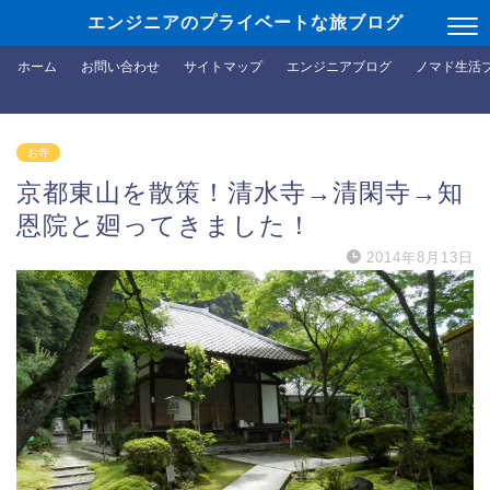
エンジニアのプライベートな旅ブログ
ホーム
お問い合わせ
サイトマップ
エンジニアブログ
ノマド生活
お寺
京都東山を散策！清水寺→清閑寺→知
恩院と廻ってきました！
2014年8月13日