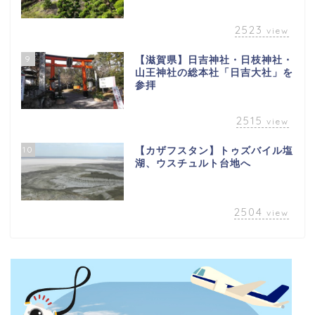
2523
view
9
【滋賀県】日吉神社・日枝神社・
山王神社の総本社「日吉大社」を
参拝
2515
view
10
【カザフスタン】トゥズバイル塩
湖、ウスチュルト台地へ
2504
view