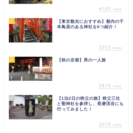
4100
view
2
【東京観光におすすめ】都内の千
本鳥居のある神社を6つ紹介！
3303
view
3
【秋の京都】男の一人旅
2876
view
4
【1泊2日の秩父の旅】秩父三社
と聖神社を参拝し、長瀞渓谷にも
行ってみました！
2679
view