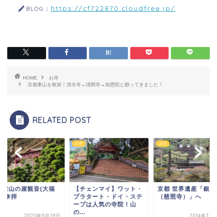
https://cf722870.cloudfree.jp/
BLOG：
HOME
お寺
京都東山を散策！清水寺→清閑寺→知恩院と廻ってきました！
RELATED POST
お寺
お寺
チェンマイ】ワット・
京都 世界遺産「銀閣寺
千葉館山の崖観音(大
ラタート・ドイ・ステ
（慈照寺）」へ
寺)を参拝
プは人気の寺院！山
.
2014年12月30日
2020年9