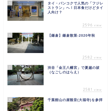
5
タイ・バンコクで人気の「フジレ
ストラン」へ！日本食だけどタイ
人向け？
2596
view
6
【鎌倉】鎌倉散策-2020年秋
2582
view
7
渋谷「金王八幡宮」で夏越の祓
（なごしのはらえ）
2581
view
8
千葉館山の崖観音(大福寺)を参拝