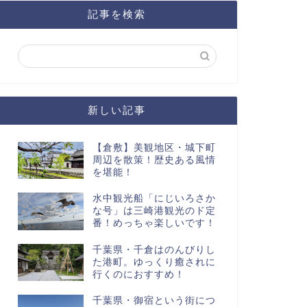
記事を検索
新しい記事
【倉敷】美観地区・城下町
周辺を散策！歴史ある風情
を堪能！
水中観光船「にじいろさか
な号」は三崎港観光のド定
番！めっちゃ楽しいです！
千葉県・千倉はのんびりし
た港町。ゆっくり癒されに
行くのにおすすめ！
千葉県・御宿という街につ