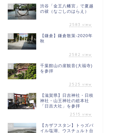
渋谷「金王八幡宮」で夏越
6
の祓（なごしのはらえ）
2583
view
【鎌倉】鎌倉散策-2020年
7
秋
2582
view
千葉館山の崖観音(大福寺)
8
を参拝
2525
view
【滋賀県】日吉神社・日枝
9
神社・山王神社の総本社
「日吉大社」を参拝
2515
view
【カザフスタン】トゥズバ
10
イル塩湖、ウスチュルト台