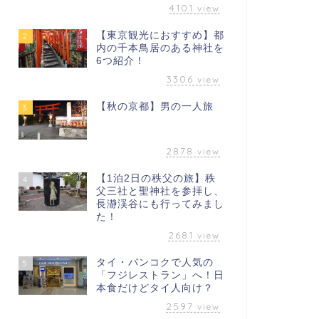
4101
view
【東京観光におすすめ】都
2
内の千本鳥居のある神社を
6つ紹介！
3306
view
【秋の京都】男の一人旅
3
2878
view
【1泊2日の秩父の旅】秩
4
父三社と聖神社を参拝し、
長瀞渓谷にも行ってみまし
た！
2681
view
タイ・バンコクで人気の
5
「フジレストラン」へ！日
本食だけどタイ人向け？
2597
view