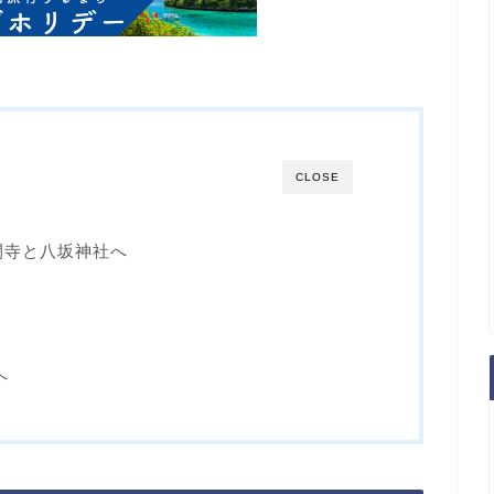
CLOSE
閑寺と八坂神社へ
へ