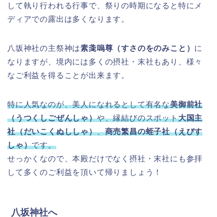
して執り行われる行事で、祭りの時期になると特にメ
ディアでの露出は多くなります。
八坂神社の主祭神は
素戔嗚尊（すさのをのみこと）
に
なりますが、境内には多くの摂社・末社もあり、様々
なご利益を得ることが出来ます。
特に人気なのが、美人になれるとして有名な
美御前社
（うつくしごぜんしゃ）
や、縁結びのスポット
大国主
社（だいこくぬししゃ）
、
商売繁昌の蛭子社（えびす
しゃ）
です。
せっかくなので、本殿だけでなく摂社・末社にも参拝
して多くのご利益を頂いて帰りましょう！
八坂神社へ