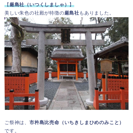
【
厳島社（いつくしましゃ）
】
美しい朱色の社殿が特徴の
厳島社
もありました。
ご祭神は、
市杵島比売命（いちきしまひめのみこと）
です。