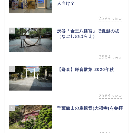
人向け？
2599
view
6
渋谷「金王八幡宮」で夏越の祓
（なごしのはらえ）
2584
view
7
【鎌倉】鎌倉散策-2020年秋
2584
view
8
千葉館山の崖観音(大福寺)を参拝