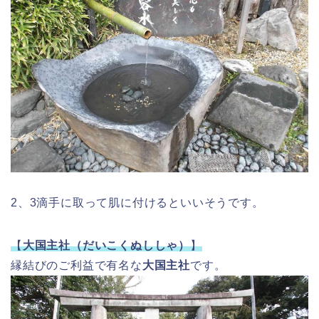
2、3滴手に取って肌に付けるといいそうです。
【
大国主社（だいこくぬししゃ）
】
縁結びのご利益で有名な
大国主社
です。