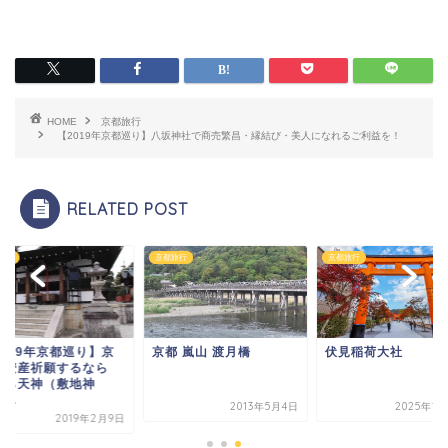
HOME
京都旅行
【2019年京都巡り】八坂神社で商売繁昌・縁結び・美人になれるご利益を！
RELATED POST
旅行
京都旅行
京都旅行
2019年京都巡り】京
京都 嵐山 渡月橋
伏見稲荷大社
で安産祈願するなら
わら天神（敷地神
...
2013年5月4日
2025年1
2019年2月9日