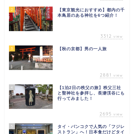
2
【東京観光におすすめ】都内の千
本鳥居のある神社を6つ紹介！
3312
view
3
【秋の京都】男の一人旅
2881
view
4
【1泊2日の秩父の旅】秩父三社
と聖神社を参拝し、長瀞渓谷にも
行ってみました！
2695
view
5
タイ・バンコクで人気の「フジレ
ストラン」へ！日本食だけどタイ