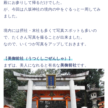
殿にお参りして帰るだけでした。
が、今回は八坂神社の境内の中をぐるっと一周してみ
ました。
境内には摂社・末社も多くて写真スポットも多いの
で、たくさん写真を撮ることが出来ました。
なので、いくつか写真をアップしておきます。
【
美御前社（うつくしごぜんしゃ）
】
まずは、美人になれると有名な
美御前社
です。