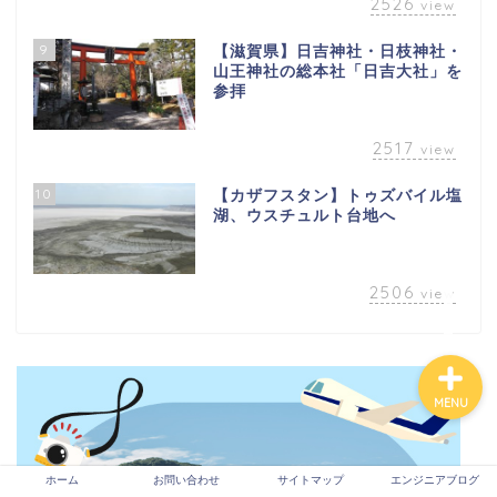
2526
view
9
【滋賀県】日吉神社・日枝神社・
山王神社の総本社「日吉大社」を
ホーム
参拝
2517
view
お問い合わせ
10
【カザフスタン】トゥズバイル塩
サイトマップ
湖、ウスチュルト台地へ
エンジニアブログ
2506
view
MENU
ホーム
お問い合わせ
サイトマップ
エンジニアブログ