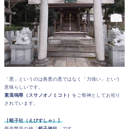
「悪」というのは善悪の悪ではなく「力強い」という
意味らしいです。
素戔嗚尊（スサノオノミコト）
をご祭神としてお祀り
されています。
【
蛭子社（えびすしゃ）
】
商売繁昌の神「
蛭子神社
」です。