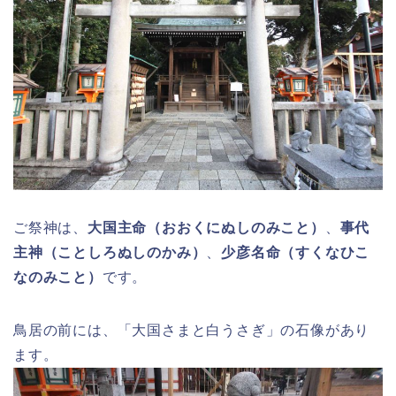
ご祭神は、
大国主命（おおくにぬしのみこと）
、
事代
主神（ことしろぬしのかみ）
、
少彦名命（すくなひこ
なのみこと）
です。
鳥居の前には、「大国さまと白うさぎ」の石像があり
ます。