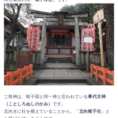
ご祭神は、蛭子様と同一神と言われている
事代主神
（ことしろぬしのかみ）
です。
北向きに社を構えていることから、「
北向蛭子社
」と