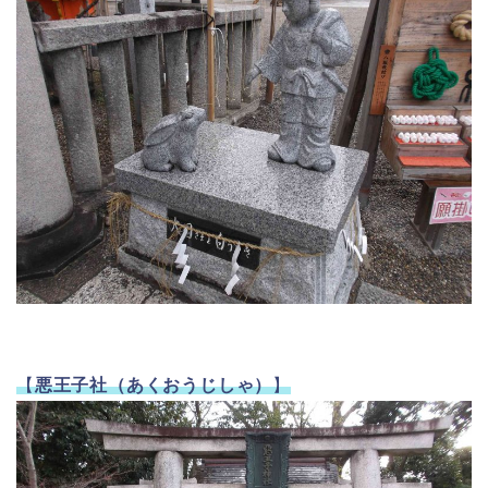
【
悪王子社（あくおうじしゃ）
】