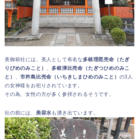
美御前社には、美人として有名な
多岐理毘売命（たぎ
りびめのみこと）
、
多岐津比売命（たぎつひめのみこ
と）
、
市杵島比売命（いちきしまひめのみこと）
の3人
の女神様をお祀りされています。
その為、女性の方が多く参拝されるそうです。
社の前には、
美容水
も湧き出ています。