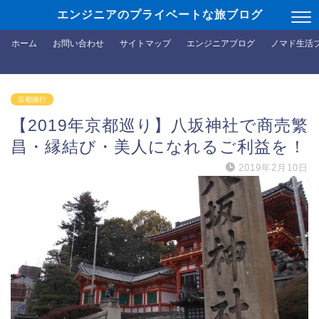
エンジニアのプライベートな旅ブログ
ホーム
お問い合わせ
サイトマップ
エンジニアブログ
ノマド生活
京都旅行
【2019年京都巡り】八坂神社で商売繁
昌・縁結び・美人になれるご利益を！
2019年2月10日