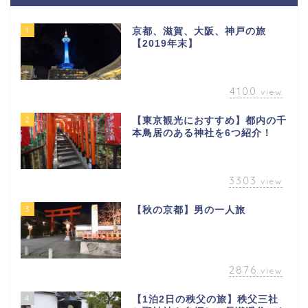
1
京都、滋賀、大阪、神戸の旅
【2019年末】
4100
view
2
【東京観光におすすめ】都内の千
本鳥居のある神社を6つ紹介！
3303
view
3
【秋の京都】男の一人旅
2876
view
4
【1泊2日の秩父の旅】秩父三社