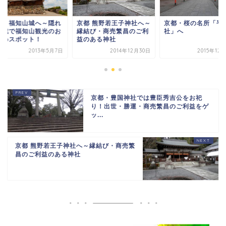
都 熊野若王子神社へ～
京都・桜の名所「平野神
京都・福知山城へ～
結び・商売繁昌のご利
社」へ
た名城で福知山観光
のある神社
すすめスポット！
2014年12月30日
2015年12月30日
2013年
京都・豊国神社では豊臣秀吉公をお祀
り！出世・勝運・商売繁昌のご利益をゲ
ッ...
京都 熊野若王子神社へ～縁結び・商売繁
昌のご利益のある神社