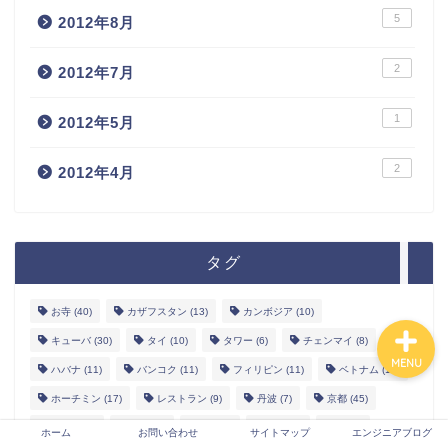
5
2012年8月
2
2012年7月
ホーム
1
2012年5月
お問い合わせ
2
2012年4月
サイトマップ
エンジニアブログ
タグ
お寺
(40)
カザフスタン
(13)
カンボジア
(10)
キューバ
(30)
タイ
(10)
タワー
(6)
チェンマイ
(8)
MENU
ハバナ
(11)
バンコク
(11)
フィリピン
(11)
ベトナム
(18)
ホーチミン
(17)
レストラン
(9)
丹波
(7)
京都
(45)
兵庫県
(5)
初詣
(7)
城
(10)
宮崎
(3)
島
(5)
ホーム
お問い合わせ
サイトマップ
エンジニアブログ