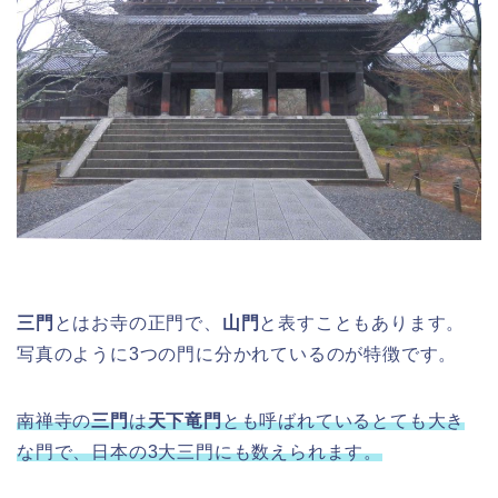
三門
とはお寺の正門で、
山門
と表すこともあります。
写真のように3つの門に分かれているのが特徴です。
南禅寺の
三門
は
天下竜門
とも呼ばれているとても大き
な門で、日本の3大三門にも数えられます。