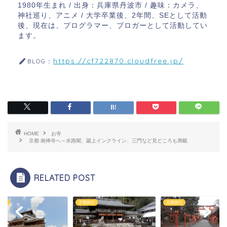
1980年生まれ / 出身：兵庫県丹波市 / 趣味：カメラ、
神社巡り、アニメ / 大学卒業後、2年間、SEとして活動
後、現在は、プログラマー、ブロガーとして活動してい
ます。
https://cf722870.cloudfree.jp/
BLOG：
HOME
お寺
京都 南禅寺へ～水路閣、蹴上インクライン、三門など見どころも満載
RELATED POST
旅行
京都旅行
京都旅行