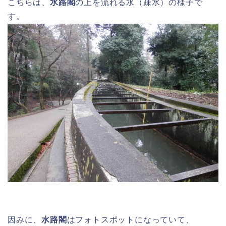
こちらは、
水路閣
の上を流れる水（疎水）の様子で
す。
因みに、
水路閣
はフォトスポットになっていて、