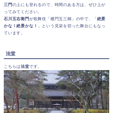
三門
の上にも登れるので、時間のある方は、ぜひ上が
ってみてください。
石川五右衛門
が歌舞伎「楼門五三桐」の中で、「
絶景
かな！絶景かな！
」という見栄を切った舞台にもなっ
ています。
法堂
こちらは
法堂
です。