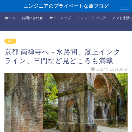
エンジニアのプライベートな旅ブログ
ホーム
お問い合わせ
サイトマップ
エンジニアブログ
ノマド生活
お寺
京都 南禅寺へ～水路閣、蹴上インク
ライン、三門など見どころも満載
2014年12月30日