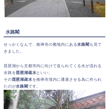
水路閣
せっかくなんで、南禅寺の敷地内にある
水路閣
も見て
きました。
琵琶湖から京都市内に向けて送られてくる水が流れる
水路を
琵琶湖疏水
といい、
その
琵琶湖疎水
を南禅寺境内に通過させる為に作られ
たのが
水路閣
です。