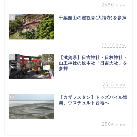
2580
view
8
千葉館山の崖観音(大福寺)を参拝
2522
view
9
【滋賀県】日吉神社・日枝神社・
山王神社の総本社「日吉大社」を
参拝
2515
view
10
【カザフスタン】トゥズバイル塩
湖、ウスチュルト台地へ
2504
view