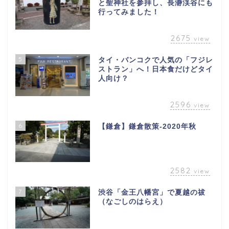
と聖神社を参拝し、長瀞渓谷にも
行ってみました！
2675
view
5
タイ・バンコクで人気の「フジレ
ストラン」へ！日本食だけどタイ
人向け？
2596
view
6
【鎌倉】鎌倉散策-2020年秋
2582
view
7
渋谷「金王八幡宮」で夏越の祓
（なごしのはらえ）