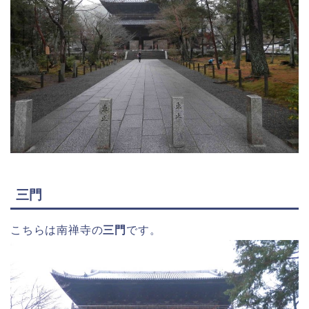
三門
こちらは南禅寺の
三門
です。