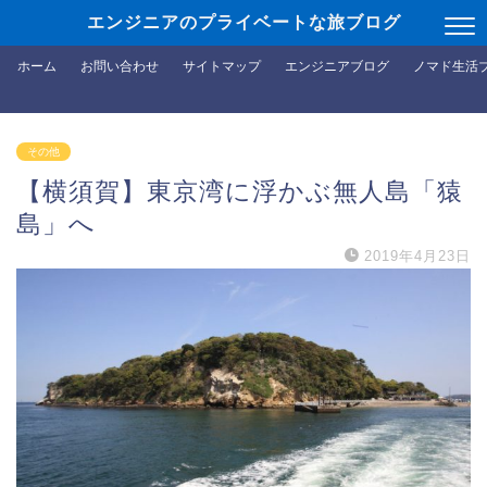
エンジニアのプライベートな旅ブログ
ホーム
お問い合わせ
サイトマップ
エンジニアブログ
ノマド生活
その他
【横須賀】東京湾に浮かぶ無人島「猿
島」へ
2019年4月23日