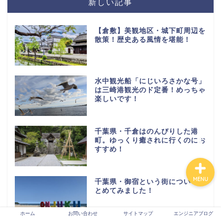
新しい記事
【倉敷】美観地区・城下町周辺を
ホーム
散策！歴史ある風情を堪能！
お問い合わせ
水中観光船「にじいろさかな号」
は三崎港観光のド定番！めっちゃ
サイトマップ
楽しいです！
エンジニアブログ
千葉県・千倉はのんびりした港
町。ゆっくり癒されに行くのにお
すすめ！
MENU
千葉県・御宿という街についてま
とめてみました！
ホーム
お問い合わせ
サイトマップ
エンジニアブログ