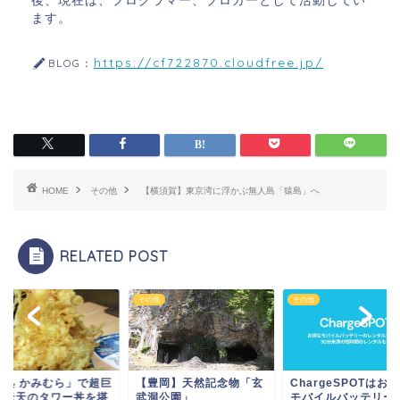
後、現在は、プログラマー、ブロガーとして活動してい
ます。
https://cf722870.cloudfree.jp/
BLOG：
HOME
その他
【横須賀】東京湾に浮かぶ無人島「猿島」へ
RELATED POST
他
その他
その他
ば処 かみむら」で超巨
【豊岡】天然記念物「玄
ChargeSPOTはお
海老天のタワー丼を堪
武洞公園」
モバイルバッテリー