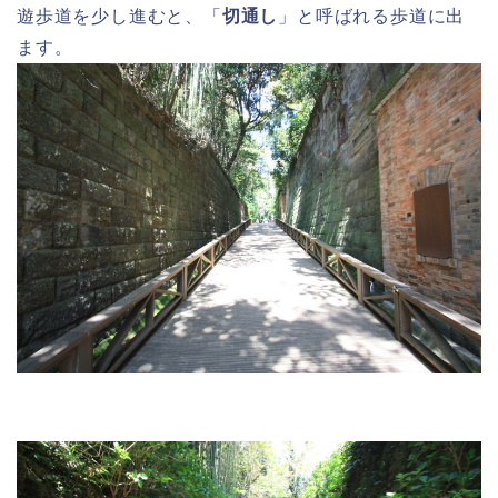
遊歩道を少し進むと、「
切通し
」と呼ばれる歩道に出
ます。