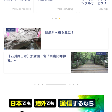
！
ンタルサービス！...
2012年7月30日
2018年5月5日
2025年1
目黒川へ桜を見に！
【石川白山市】加賀国一宮「白山比咩神
社」へ