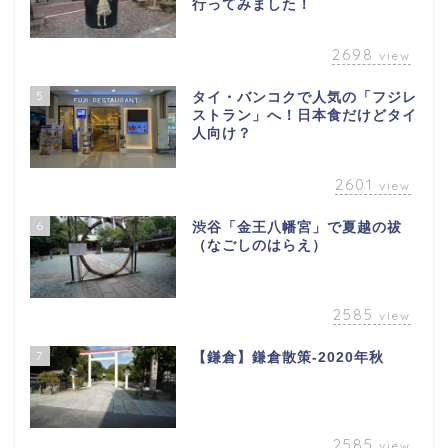
行ってみました！
2698
view
5
タイ・バンコクで人気の「フジレ
ストラン」へ！日本食だけどタイ
人向け？
2601
view
6
渋谷「金王八幡宮」で夏越の祓
（なごしのはらえ）
2585
view
7
【鎌倉】鎌倉散策-2020年秋
2585
view