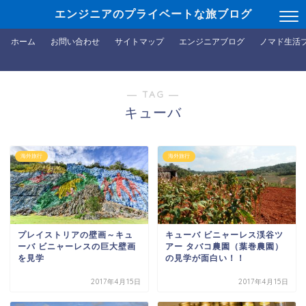
エンジニアのプライベートな旅ブログ
ホーム
お問い合わせ
サイトマップ
エンジニアブログ
ノマド生活
― TAG ―
キューバ
海外旅行
海外旅行
プレイストリアの壁画～キュ
キューバ ビニャーレス渓谷ツ
ーバ ビニャーレスの巨大壁画
アー タバコ農園（葉巻農園）
を見学
の見学が面白い！！
2017年4月15日
2017年4月15日