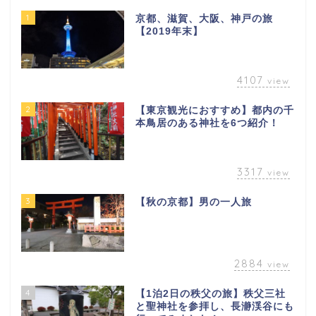
1
京都、滋賀、大阪、神戸の旅
【2019年末】
4107
view
2
【東京観光におすすめ】都内の千
本鳥居のある神社を6つ紹介！
3317
view
3
【秋の京都】男の一人旅
2884
view
4
【1泊2日の秩父の旅】秩父三社
と聖神社を参拝し、長瀞渓谷にも