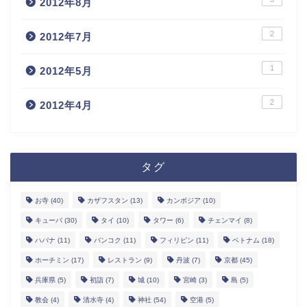
2012年8月
2
2012年7月
1
2012年5月
2
2012年4月
ホーム
タグ
お問い合わせ
お寺
(40)
カザフスタン
(13)
カンボジア
(10)
キューバ
(30)
タイ
(10)
タワー
(6)
チェンマイ
(8)
サイトマップ
ハバナ
(11)
バンコク
(11)
フィリピン
(11)
ベトナム
(18)
ホーチミン
(17)
レストラン
(9)
丹波
(7)
京都
(45)
エンジニアブログ
兵庫県
(5)
初詣
(7)
城
(10)
宮崎
(3)
島
(5)
教会
(4)
清水寺
(4)
神社
(54)
空港
(5)