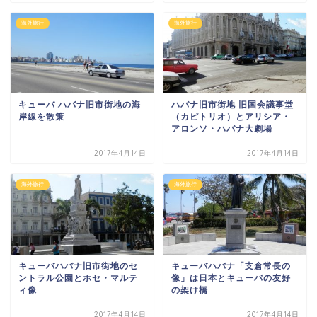
海外旅行
海外旅行
キューバ ハバナ旧市街地の海
ハバナ旧市街地 旧国会議事堂
岸線を散策
（カピトリオ）とアリシア・
アロンソ・ハバナ大劇場
2017年4月14日
2017年4月14日
海外旅行
海外旅行
キューバハバナ旧市街地のセ
キューバハバナ「支倉常長の
ントラル公園とホセ・マルテ
像」は日本とキューバの友好
ィ像
の架け橋
2017年4月14日
2017年4月14日