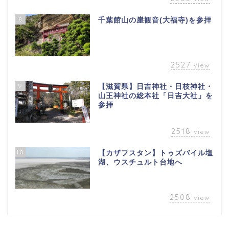
8
千葉館山の崖観音(大福寺)を参拝
2527
view
9
【滋賀県】日吉神社・日枝神社・
山王神社の総本社「日吉大社」を
参拝
2518
view
10
【カザフスタン】トゥズバイル塩
湖、ウスチュルト台地へ
2508
view