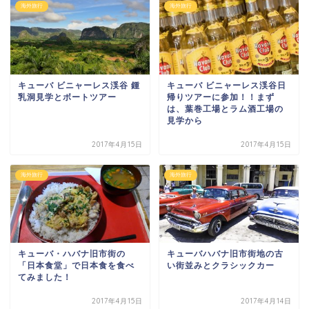
海外旅行
海外旅行
キューバ ビニャーレス渓谷 鍾
キューバ ビニャーレス渓谷日
乳洞見学とボートツアー
帰りツアーに参加！！まず
は、葉巻工場とラム酒工場の
見学から
2017年4月15日
2017年4月15日
海外旅行
海外旅行
キューバ・ハバナ旧市街の
キューバハバナ旧市街地の古
「日本食堂」で日本食を食べ
い街並みとクラシックカー
てみました！
2017年4月15日
2017年4月14日