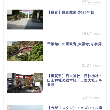
2584
view
7
【鎌倉】鎌倉散策-2020年秋
2584
view
8
千葉館山の崖観音(大福寺)を参拝
2526
view
9
【滋賀県】日吉神社・日枝神社・
山王神社の総本社「日吉大社」を
参拝
2517
view
10
【カザフスタン】トゥズバイル塩