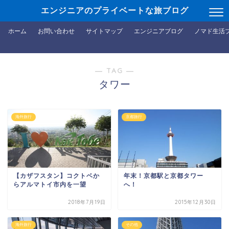
エンジニアのプライベートな旅ブログ
ホーム
お問い合わせ
サイトマップ
エンジニアブログ
ノマド生活
― TAG ―
タワー
海外旅行
京都旅行
【カザフスタン】コクトベか
年末！京都駅と京都タワー
らアルマトイ市内を一望
へ！
2018年7月19日
2015年12月30日
海外旅行
その他