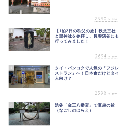
2880
view
4
【1泊2日の秩父の旅】秩父三社
と聖神社を参拝し、長瀞渓谷にも
行ってみました！
2694
view
5
タイ・バンコクで人気の「フジレ
ストラン」へ！日本食だけどタイ
人向け？
2598
view
6
渋谷「金王八幡宮」で夏越の祓
（なごしのはらえ）