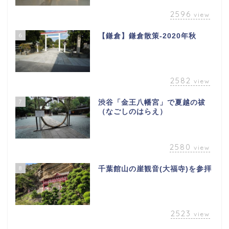
2596
view
6
【鎌倉】鎌倉散策-2020年秋
2582
view
7
渋谷「金王八幡宮」で夏越の祓
（なごしのはらえ）
2580
view
8
千葉館山の崖観音(大福寺)を参拝
2523
view