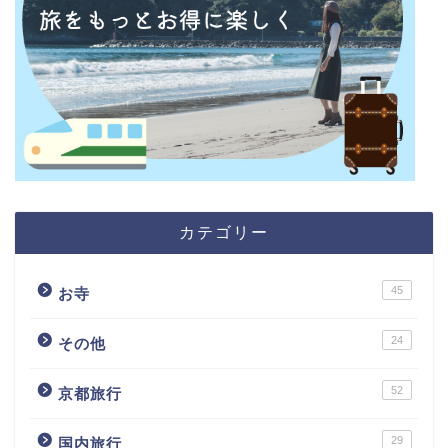
カテゴリー
45
お寺
24
その他
52
京都旅行
29
国内旅行