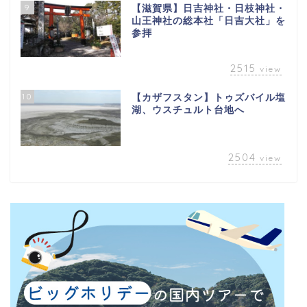
9
【滋賀県】日吉神社・日枝神社・
山王神社の総本社「日吉大社」を
参拝
2515
view
10
【カザフスタン】トゥズバイル塩
湖、ウスチュルト台地へ
2504
view