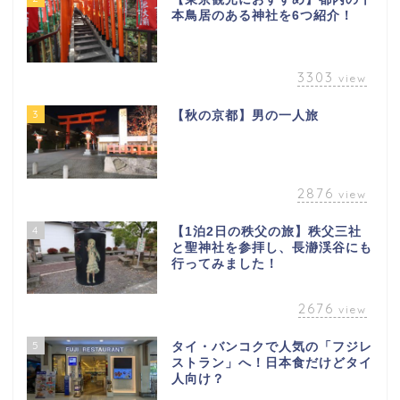
本鳥居のある神社を6つ紹介！
3303
view
3
【秋の京都】男の一人旅
2876
view
4
【1泊2日の秩父の旅】秩父三社
と聖神社を参拝し、長瀞渓谷にも
行ってみました！
2676
view
5
タイ・バンコクで人気の「フジレ
ストラン」へ！日本食だけどタイ
人向け？