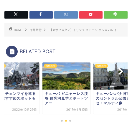
HOME
海外旅行
【カザフスタン】トリシェ ストーン ボルス バレイ
RELATED POST
旅行
海外旅行
海外旅行
ューバ ビニャーレス渓
キューバハバナ旧市街地
タイ・チェンマイを
 鍾乳洞見学とボートツ
のセントラル公園とホ
旅～おすすめスポッ
ー
セ・マルティ像
紹介
2017年4月15日
2017年4月14日
2022年10